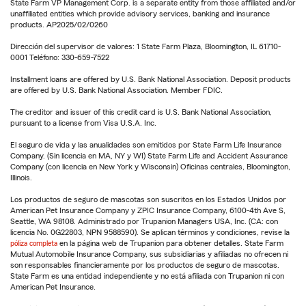
State Farm VP Management Corp. is a separate entity from those affiliated and/or
unaffiliated entities which provide advisory services, banking and insurance
products. AP2025/02/0260
Dirección del supervisor de valores: 1 State Farm Plaza, Bloomington, IL 61710-
0001 Teléfono: 330-659-7522
Installment loans are offered by U.S. Bank National Association. Deposit products
are offered by U.S. Bank National Association. Member FDIC.
The creditor and issuer of this credit card is U.S. Bank National Association,
pursuant to a license from Visa U.S.A. Inc.
El seguro de vida y las anualidades son emitidos por State Farm Life Insurance
Company. (Sin licencia en MA, NY y WI) State Farm Life and Accident Assurance
Company (con licencia en New York y Wisconsin) Oficinas centrales, Bloomington,
Illinois.
Los productos de seguro de mascotas son suscritos en los Estados Unidos por
American Pet Insurance Company y ZPIC Insurance Company, 6100-4th Ave S,
Seattle, WA 98108. Administrado por Trupanion Managers USA, Inc. (CA: con
licencia No. 0G22803, NPN 9588590). Se aplican términos y condiciones, revise la
póliza completa
en la página web de Trupanion para obtener detalles. State Farm
Mutual Automobile Insurance Company, sus subsidiarias y afiliadas no ofrecen ni
son responsables financieramente por los productos de seguro de mascotas.
State Farm es una entidad independiente y no está afiliada con Trupanion ni con
American Pet Insurance.