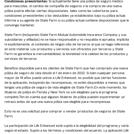
Condiciones preexistentes:
Si actualmente tiene una póliza de seguro médico
para mascotas, el cambio de compañía de seguros o la compra de una nueva
póliza podría afectar ciertas disposiciones, tales como las coberturas para
condiciones preexistentes o los deducibles ya establecidos bajo su póliza actual.
Informe a su agente de State Farm si su póliza actual contiene disposiciones que le
convenga mantener.
State Farm (incluyendo State Farm Mutual Automobile Insurance Company y sus
subsidiarias y afiliadas) no se hace responsable y no respalda ni aprueba, implícita
ni explícitamente, el contenido de ningún sitio de terceros al que se haga referencia
en este material. Los productos y servicios son ofrecidos por terceros y State
Farm no garantiza la mercantabilidad, la idoneidad ni la calidad de los productos y
servicios de terceros.
Beneficio disponible para los clientes de State Farm que han comprado una nueva
póliza de seguro de vida desde el 1 de enero de 2022. Si bien cualquier persona
mayor de 18 años puede unirse a Life Enhanced, es posible que ciertas funciones
de la aplicación, incluyendo las recompensas, no estén disponibles a menos que
tengas una póliza de seguro de vida elegible de State Farm.En este momento, los
titulares de póliza en Florida y New York no son elegibles para el programa
completo.Ten en cuenta que algunos titulares de póliza pueden experimentar un
retraso antes de que una nueva póliza sea elegible para recompensas.
Esto no es una solicitud para comprar o vender productos de seguros de State
Farm.
La participación de Life Enhanced está sujeta a la elegibilidad del programa y varía
según el estado. Sujeto a los términos y condiciones del acuerdo. La aplicación Life