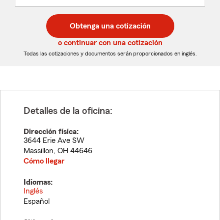
un
un
desplegable
código
código
postal
postal
Obtenga una cotización
de
de
5
5
o continuar con una cotización
dígitos
dígitos
Todas las cotizaciones y documentos serán proporcionados en inglés.
Detalles de la oficina:
Dirección física:
3644 Erie Ave SW
Massillon
,
OH
44646
Cómo llegar
Idiomas:
Inglés
Español