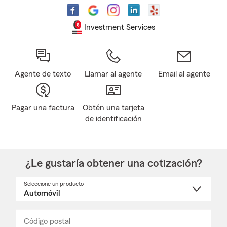
Investment Services
Agente de texto
Llamar al agente
Email al agente
Pagar una factura
Obtén una tarjeta
de identificación
¿Le gustaría obtener una cotización?
Seleccione un producto
Seleccione
un
nombre
de
producto
del
Código postal
Ingresa
Ingresa
_____
menú