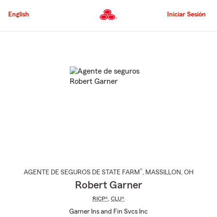
Pasar
al
English
Iniciar Sesión
contenido
principal
Comienzo
del
contenido
principal
®
AGENTE DE SEGUROS DE STATE FARM
,
MASSILLON
, OH
Robert Garner
RICP®
,
CLU®
Garner Ins and Fin Svcs Inc